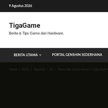
Skip
9 Agustus 2026
to
content
TigaGame
Berita & Tips Game dan Hardware.
PORTAL GENSHIN SEDERHANA
BERITA UTAMA
Home
2025
Agustus
31
Punya Ide Cerita Keren ? Coba Ikut