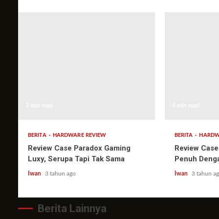
3 min read
4 min read
BERITA
HARDWARE REVIEW
BERITA
HARDW
Review Case Paradox Gaming
Review Case
Luxy, Serupa Tapi Tak Sama
Penuh Denga
Iwan
3 tahun ago
Iwan
3 tahun a
Berita Lainnya