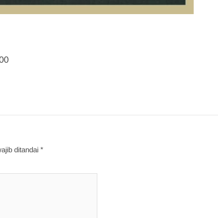
100
jib ditandai
*