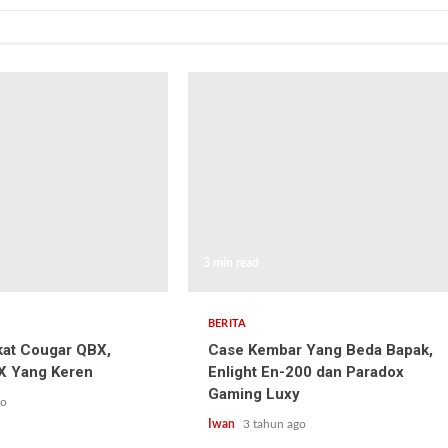
3 min read
BERITA
kat Cougar QBX,
Case Kembar Yang Beda Bapak,
TX Yang Keren
Enlight En-200 dan Paradox
Gaming Luxy
go
Iwan
3 tahun ago