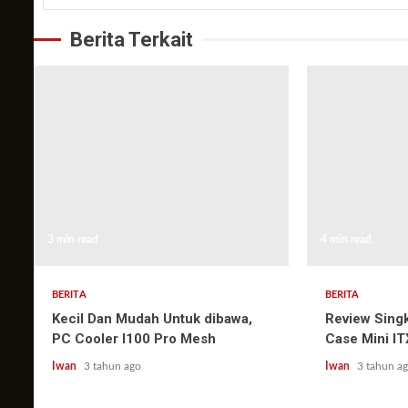
Berita Terkait
3 min read
4 min read
BERITA
BERITA
Kecil Dan Mudah Untuk dibawa,
Review Sing
PC Cooler I100 Pro Mesh
Case Mini I
Iwan
3 tahun ago
Iwan
3 tahun a