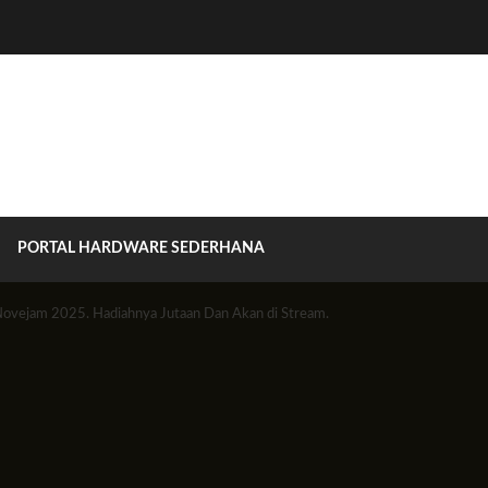
PORTAL HARDWARE SEDERHANA
 Novejam 2025. Hadiahnya Jutaan Dan Akan di Stream.