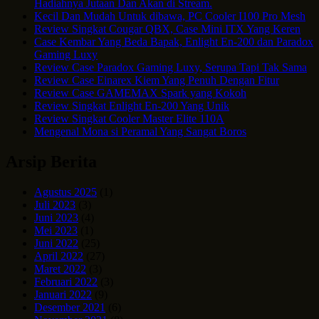
Hadiahnya Jutaan Dan Akan di Stream.
Kecil Dan Mudah Untuk dibawa, PC Cooler I100 Pro Mesh
Review Singkat Cougar QBX, Case Mini ITX Yang Keren
Case Kembar Yang Beda Bapak, Enlight En-200 dan Paradox
Gaming Luxy
Review Case Paradox Gaming Luxy, Serupa Tapi Tak Sama
Review Case Einarex Kiem Yang Penuh Dengan Fitur
Review Case GAMEMAX Spark yang Kokoh
Review Singkat Enlight En-200 Yang Unik
Review Singkat Cooler Master Elite 110A
Mengenal Mona si Peramal Yang Sangat Boros
Arsip Berita
Agustus 2025
(1)
Juli 2023
(3)
Juni 2023
(4)
Mei 2023
(1)
Juni 2022
(25)
April 2022
(27)
Maret 2022
(3)
Februari 2022
(3)
Januari 2022
(9)
Desember 2021
(6)