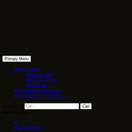
Primary Menu
Berita Utama
Game Review
Hardware Review
Berita Lain
Portal Genshin Sederhana
Portal Hardware Sederhana
Cari untuk:
Popular Tags
pc
genshinimpact