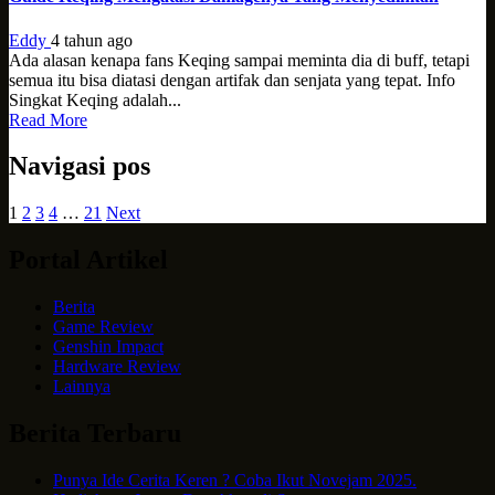
Eddy
4 tahun ago
Ada alasan kenapa fans Keqing sampai meminta dia di buff, tetapi
semua itu bisa diatasi dengan artifak dan senjata yang tepat. Info
Singkat Keqing adalah...
Read More
Navigasi pos
1
2
3
4
…
21
Next
Portal Artikel
Berita
Game Review
Genshin Impact
Hardware Review
Lainnya
Berita Terbaru
Punya Ide Cerita Keren ? Coba Ikut Novejam 2025.