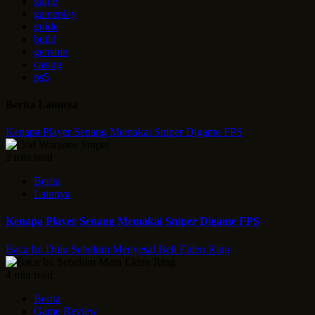
game
gameplay
guide
build
genshin
casing
ps5
Berita Lainnya
Kenapa Player Senang Memakai Sniper Digame FPS
2 min read
Berita
Lainnya
Kenapa Player Senang Memakai Sniper Digame FPS
Baca Ini Dulu Sebelum Menyesal Beli Elden Ring
4 min read
Berita
Game Review