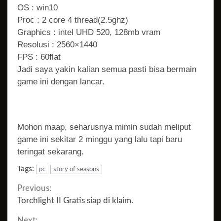
OS : win10
Proc : 2 core 4 thread(2.5ghz)
Graphics : intel UHD 520, 128mb vram
Resolusi : 2560×1440
FPS : 60flat
Jadi saya yakin kalian semua pasti bisa bermain
game ini dengan lancar.
Mohon maap, seharusnya mimin sudah meliput
game ini sekitar 2 minggu yang lalu tapi baru
teringat sekarang.
Tags:
pc
story of seasons
Continue
Previous:
Torchlight II Gratis siap di klaim.
Reading
Next: