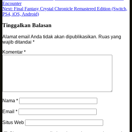
Encounter
Next:
Final Fantasy Crystal Chronicle Remastered Edition (Switch,
PS4, iOS, Android)
Tinggalkan Balasan
Alamat email Anda tidak akan dipublikasikan.
Ruas yang
wajib ditandai
*
Komentar
*
Nama
*
Email
*
Situs Web