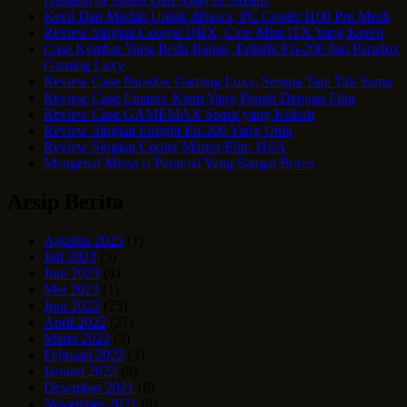
Kecil Dan Mudah Untuk dibawa, PC Cooler I100 Pro Mesh
Review Singkat Cougar QBX, Case Mini ITX Yang Keren
Case Kembar Yang Beda Bapak, Enlight En-200 dan Paradox
Gaming Luxy
Review Case Paradox Gaming Luxy, Serupa Tapi Tak Sama
Review Case Einarex Kiem Yang Penuh Dengan Fitur
Review Case GAMEMAX Spark yang Kokoh
Review Singkat Enlight En-200 Yang Unik
Review Singkat Cooler Master Elite 110A
Mengenal Mona si Peramal Yang Sangat Boros
Arsip Berita
Agustus 2025
(1)
Juli 2023
(3)
Juni 2023
(4)
Mei 2023
(1)
Juni 2022
(25)
April 2022
(27)
Maret 2022
(3)
Februari 2022
(3)
Januari 2022
(9)
Desember 2021
(6)
November 2021
(8)