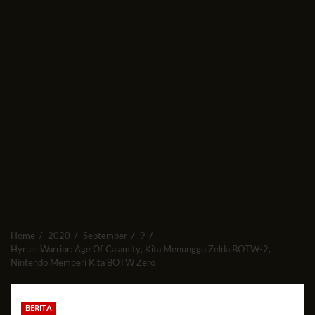
Home
2020
September
9
Hyrule Warrior: Age Of Calamity, Kita Menunggu Zelda BOTW-2,
Nintendo Memberi Kita BOTW Zero
BERITA