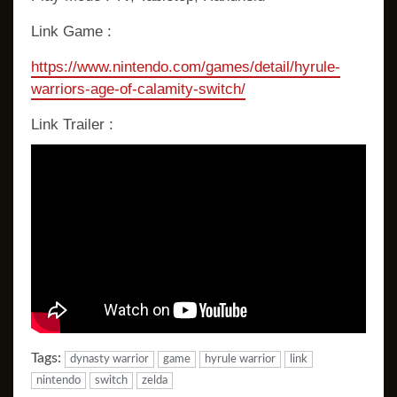
Link Game :
https://www.nintendo.com/games/detail/hyrule-
warriors-age-of-calamity-switch/
Link Trailer :
Tags:
dynasty warrior
game
hyrule warrior
link
nintendo
switch
zelda