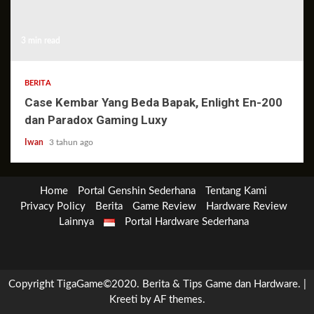
3 min read
BERITA
Case Kembar Yang Beda Bapak, Enlight En-200
dan Paradox Gaming Luxy
Iwan
3 tahun ago
Home
Portal Genshin Sederhana
Tentang Kami
Privacy Policy
Berita
Game Review
Hardware Review
Lainnya
Portal Hardware Sederhana
Berita
Game
Genshin
Hardware
Lainnya
Review
Impact
Review
Copyright TigaGame©2020. Berita & Tips Game dan Hardware.
|
Kreeti
by AF themes.