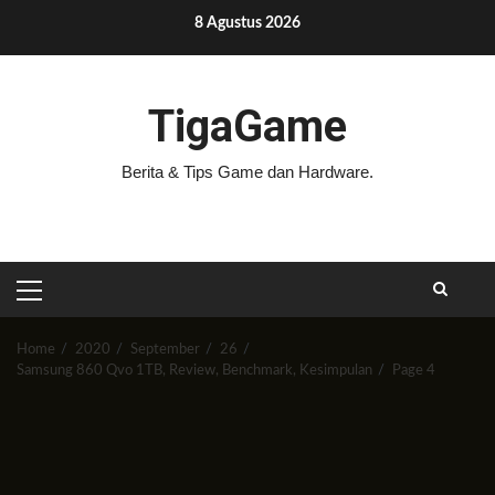
Skip
8 Agustus 2026
to
content
TigaGame
Berita & Tips Game dan Hardware.
PRIMARY
MENU
Home
2020
September
26
Samsung 860 Qvo 1TB, Review, Benchmark, Kesimpulan
Page 4