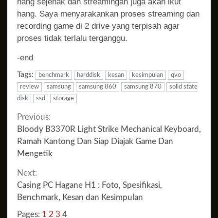
hang sejenak dan streamingan juga akan ikut
hang. Saya menyarakankan proses streaming dan
recording game di 2 drive yang terpisah agar
proses tidak terlalu terganggu.
-end
Tags:
benchmark
harddisk
kesan
kesimpulan
qvo
review
samsung
samsung 860
samsung 870
solid state
disk
ssd
storage
Continue
Previous:
Bloody B3370R Light Strike Mechanical Keyboard,
Reading
Ramah Kantong Dan Siap Diajak Game Dan
Mengetik
Next:
Casing PC Hagane H1 : Foto, Spesifikasi,
Benchmark, Kesan dan Kesimpulan
Pages:
1
2
3
4