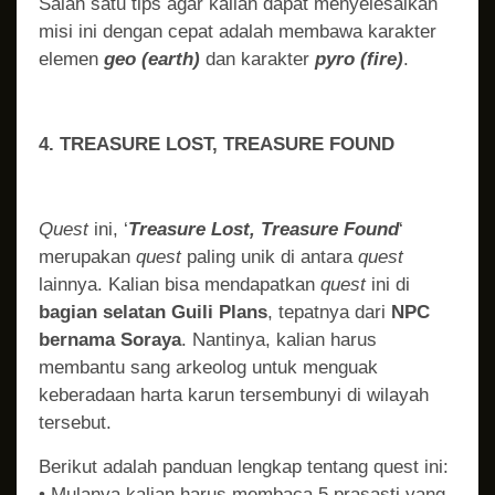
Salah satu tips agar kalian dapat menyelesaikan
misi ini dengan cepat adalah membawa karakter
elemen
geo (earth)
dan karakter
pyro (fire)
.
4. TREASURE LOST, TREASURE FOUND
Quest
ini, ‘
Treasure Lost, Treasure Found
‘
merupakan
quest
paling unik di antara
quest
lainnya. Kalian bisa mendapatkan
quest
ini di
bagian selatan Guili Plans
, tepatnya dari
NPC
bernama Soraya
. Nantinya, kalian harus
membantu sang arkeolog untuk menguak
keberadaan harta karun tersembunyi di wilayah
tersebut.
Berikut adalah panduan lengkap tentang quest ini:
• Mulanya kalian harus membaca 5 prasasti yang