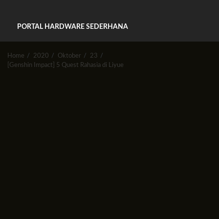
PORTAL HARDWARE SEDERHANA
Home
2020
Oktober
23
[Genshin Impact] 5 Quest Rahasia di Liyue