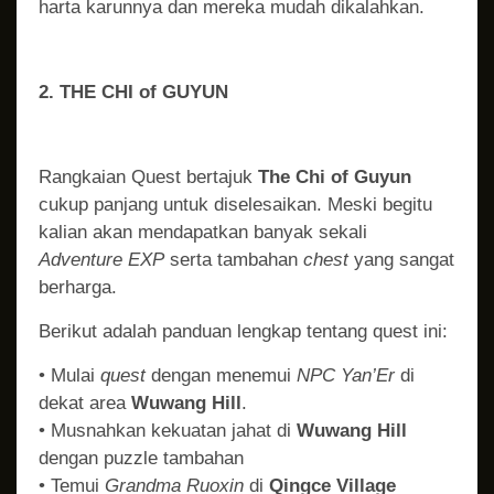
harta karunnya dan mereka mudah dikalahkan.
2. THE CHI of GUYUN
Rangkaian Quest bertajuk
The Chi of Guyun
cukup panjang untuk diselesaikan. Meski begitu
kalian akan mendapatkan banyak sekali
Adventure EXP
serta tambahan
chest
yang sangat
berharga.
Berikut adalah panduan lengkap tentang quest ini:
• Mulai
quest
dengan menemui
NPC Yan’Er
di
dekat area
Wuwang Hill
.
• Musnahkan kekuatan jahat di
Wuwang Hill
dengan puzzle tambahan
• Temui
Grandma Ruoxin
di
Qingce Village