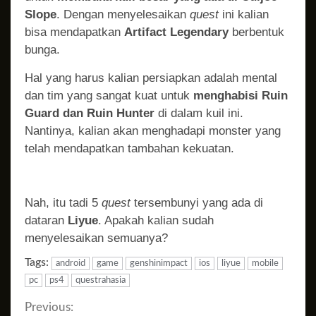
Slope
. Dengan menyelesaikan
quest
ini kalian
bisa mendapatkan
Artifact Legendary
berbentuk
bunga.
Hal yang harus kalian persiapkan adalah mental
dan tim yang sangat kuat untuk
menghabisi Ruin
Guard dan Ruin Hunter
di dalam kuil ini.
Nantinya, kalian akan menghadapi monster yang
telah mendapatkan tambahan kekuatan.
Nah, itu tadi 5
quest
tersembunyi yang ada di
dataran
Liyue
. Apakah kalian sudah
menyelesaikan semuanya?
Tags:
android
game
genshinimpact
ios
liyue
mobile
pc
ps4
questrahasia
Continue
Previous: