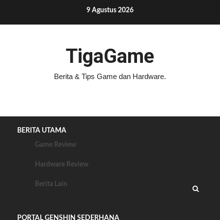
Skip
9 Agustus 2026
to
content
TigaGame
Berita & Tips Game dan Hardware.
BERITA UTAMA
Game Review
Hardware Review
Berita Lain
PORTAL GENSHIN SEDERHANA