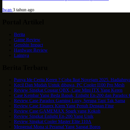
Iwan
3 tahun ago
Portal Artikel
Berita
Game Review
Genshin Impact
Hardware Review
Lainnya
Berita Terbaru
Punya Ide Cerita Keren ? Coba Ikut Novejam 2025. Hadiahnya
Kecil Dan Mudah Untuk dibawa, PC Cooler I100 Pro Mesh
Review Singkat Cougar QBX, Case Mini ITX Yang Keren
Case Kembar Yang Beda Bapak, Enlight En-200 dan Paradox
Review Case Paradox Gaming Luxy, Serupa Tapi Tak Sama
Review Case Einarex Kiem Yang Penuh Dengan Fitur
Review Case GAMEMAX Spark yang Kokoh
Review Singkat Enlight En-200 Yang Unik
Review Singkat Cooler Master Elite 110A
Mengenal Mona si Peramal Yang Sangat Boros