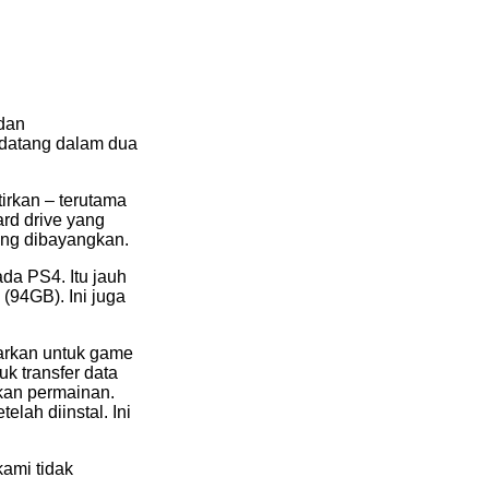
dan
 datang dalam dua
irkan – terutama
rd drive yang
yang dibayangkan.
a PS4. Itu jauh
(94GB). Ini juga
barkan untuk game
k transfer data
kan permainan.
lah diinstal. Ini
kami tidak