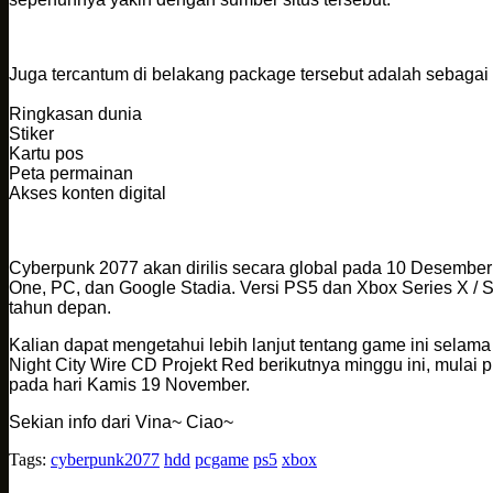
Juga tercantum di belakang package tersebut adalah sebagai b
Ringkasan dunia
Stiker
Kartu pos
Peta permainan
Akses konten digital
Cyberpunk 2077 akan dirilis secara global pada 10 Desembe
One, PC, dan Google Stadia. Versi PS5 dan Xbox Series X / 
tahun depan.
Kalian dapat mengetahui lebih lanjut tentang game ini selama
Night City Wire CD Projekt Red berikutnya minggu ini, mulai 
pada hari Kamis 19 November.
Sekian info dari Vina~ Ciao~
Tags:
cyberpunk2077
hdd
pcgame
ps5
xbox