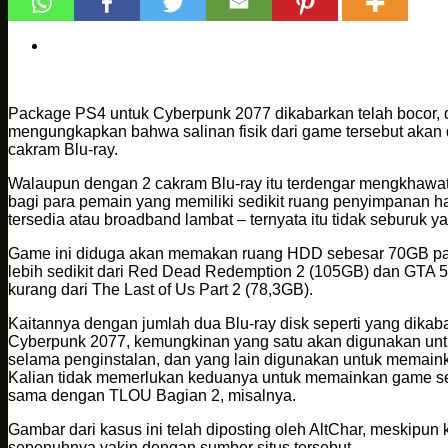
Package PS4 untuk Cyberpunk 2077 dikabarkan telah bocor, 
mengungkapkan bahwa salinan fisik dari game tersebut akan
cakram Blu-ray.
Walaupun dengan 2 cakram Blu-ray itu terdengar mengkhawat
bagi para pemain yang memiliki sedikit ruang penyimpanan ha
tersedia atau broadband lambat – ternyata itu tidak seburuk 
Game ini diduga akan memakan ruang HDD sebesar 70GB pad
lebih sedikit dari Red Dead Redemption 2 (105GB) dan GTA 5 
kurang dari The Last of Us Part 2 (78,3GB).
Kaitannya dengan jumlah dua Blu-ray disk seperti yang dika
Cyberpunk 2077, kemungkinan yang satu akan digunakan untu
selama penginstalan, dan yang lain digunakan untuk memain
Kalian tidak memerlukan keduanya untuk memainkan game sete
sama dengan TLOU Bagian 2, misalnya.
Gambar dari kasus ini telah diposting oleh AltChar, meskipun 
sepenuhnya yakin dengan sumber situs tersebut.