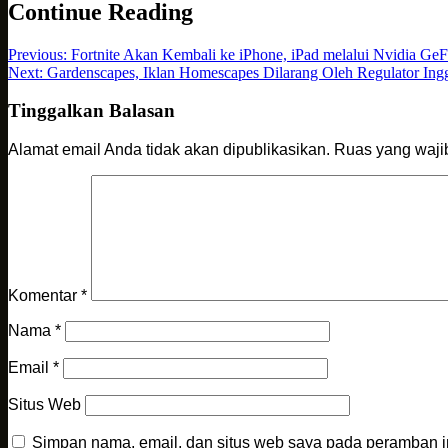
Continue Reading
Previous:
Fortnite Akan Kembali ke iPhone, iPad melalui Nvidia G
Next:
Gardenscapes, Iklan Homescapes Dilarang Oleh Regulator Ing
Tinggalkan Balasan
Alamat email Anda tidak akan dipublikasikan.
Ruas yang waji
Komentar
*
Nama
*
Email
*
Situs Web
Simpan nama, email, dan situs web saya pada peramban i