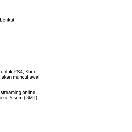
erikut :
r untuk PS4, Xbox
S akan muncul awal
 streaming online
pukul 5 sore (GMT)