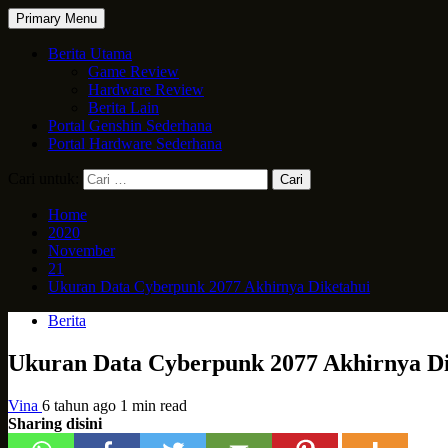
Primary Menu
Berita Utama
Game Review
Hardware Review
Berita Lain
Portal Genshin Sederhana
Portal Hardware Sederhana
Cari untuk:
Home
2020
November
21
Ukuran Data Cyberpunk 2077 Akhirnya Diketahui
Berita
Ukuran Data Cyberpunk 2077 Akhirnya Di
Vina
6 tahun ago
1 min read
Sharing disini