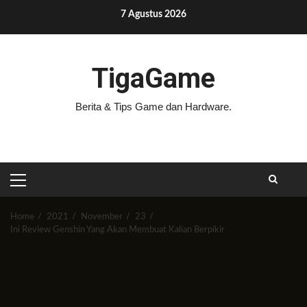
Skip
7 Agustus 2026
to
content
TigaGame
Berita & Tips Game dan Hardware.
PRIMARY
MENU
Home
2021
November
23
Ini Review Genshin Yang Akan Membuat Kalian Berpikir