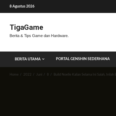
Skip
8 Agustus 2026
to
content
TigaGame
Berita & Tips Game dan Hardware.
PORTAL GENSHIN SEDERHANA
BERITA UTAMA
Home
2022
Juni
8
Build Noelle Kalian Selama Ini Salah, Inila