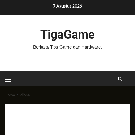
Skip
7 Agustus 2026
to
content
TigaGame
Berita & Tips Game dan Hardware.
PRIMARY
MENU
Home
diona