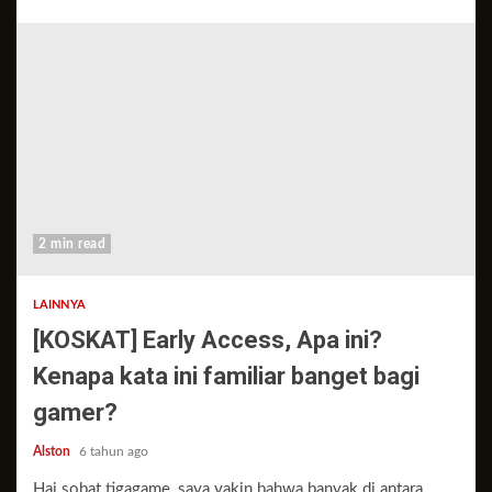
2 min read
LAINNYA
[KOSKAT] Early Access, Apa ini?
Kenapa kata ini familiar banget bagi
gamer?
Alston
6 tahun ago
Hai sobat tigagame, saya yakin bahwa banyak di antara