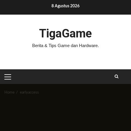
Skip
8 Agustus 2026
to
content
TigaGame
Berita & Tips Game dan Hardware.
PRIMARY
MENU
Home
earlyaccess