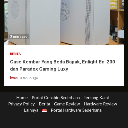
3 min read
BERITA
Case Kembar Yang Beda Bapak, Enlight En-200
dan Paradox Gaming Luxy
Iwan
3 tahun ago
Home
Portal Genshin Sederhana
Tentang Kami
Privacy Policy
Berita
Game Review
Hardware Review
Lainnya
Portal Hardware Sederhana
Berita
Game
Genshin
Hardware
Lainnya
Review
Impact
Review