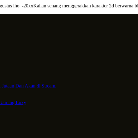
gustus lho. -20xxKalian senang menggerakkan karakter 2d berwarna bi
 Jutaan Dan Akan di Stream.
 Gaming Luxy