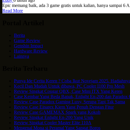
Eddy
6 tahun ago
Epic memang baik, ada 3 game gratis untuk kalian, hanya sampai 6 A
Read More
Portal Artikel
Berita
Game Review
Genshin Impact
Hardware Review
Lainnya
Berita Terbaru
Punya Ide Cerita Keren ? Coba Ikut Novejam 2025. Hadiahnya
Kecil Dan Mudah Untuk dibawa, PC Cooler I100 Pro Mesh
Review Singkat Cougar QBX, Case Mini ITX Yang Keren
Case Kembar Yang Beda Bapak, Enlight En-200 dan Paradox
Review Case Paradox Gaming Luxy, Serupa Tapi Tak Sama
Review Case Einarex Kiem Yang Penuh Dengan Fitur
Review Case GAMEMAX Spark yang Kokoh
Review Singkat Enlight En-200 Yang Unik
Review Singkat Cooler Master Elite 110A
Mengenal Mona si Peramal Yang Sangat Boros