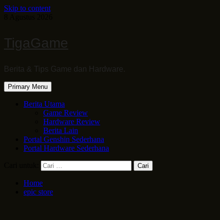
Skip to content
8 Agustus 2026
TigaGame
Berita & Tips Game dan Hardware.
Primary Menu
Berita Utama
Game Review
Hardware Review
Berita Lain
Portal Genshin Sederhana
Portal Hardware Sederhana
Cari untuk:
Home
epic store