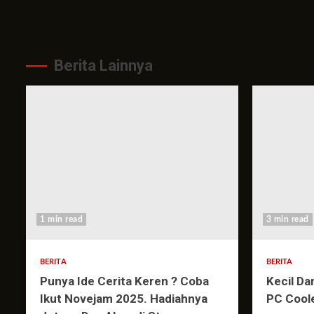
Berita Lainnya
1 min read
3 min read
BERITA
BERITA
Punya Ide Cerita Keren ? Coba
Kecil Da
Ikut Novejam 2025. Hadiahnya
PC Cool