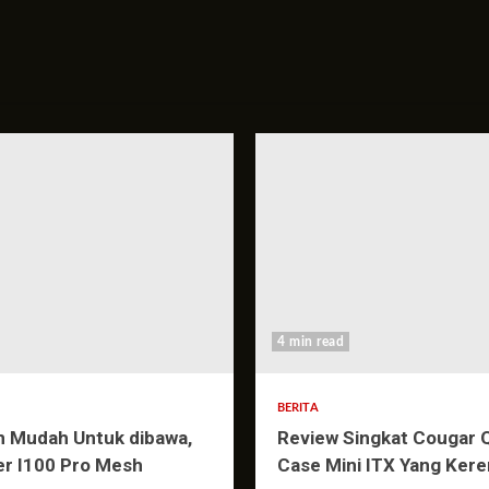
4 min read
BERITA
n Mudah Untuk dibawa,
Review Singkat Cougar 
er I100 Pro Mesh
Case Mini ITX Yang Kere