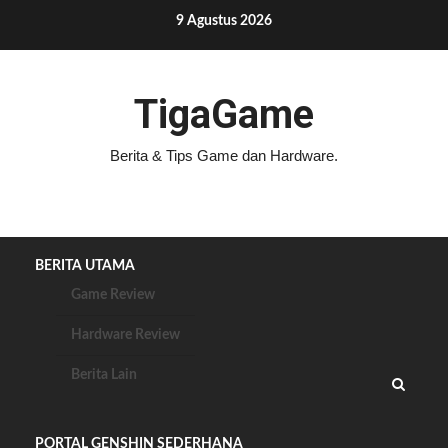
Skip
9 Agustus 2026
to
content
TigaGame
Berita & Tips Game dan Hardware.
BERITA UTAMA
Game Review
Hardware Review
Berita Lain
PORTAL GENSHIN SEDERHANA