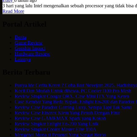
Eddy
6 tahun ago
3 hari yang lalu Intel mengenalkan sebuah processor yang tidak bisa 
Read More
Portal Artikel
Berita
Game Review
Genshin Impact
Hardware Review
Lainnya
Berita Terbaru
Punya Ide Cerita Keren ? Coba Ikut Novejam 2025. Hadiahnya
Kecil Dan Mudah Untuk dibawa, PC Cooler I100 Pro Mesh
Review Singkat Cougar QBX, Case Mini ITX Yang Keren
Case Kembar Yang Beda Bapak, Enlight En-200 dan Paradox
Review Case Paradox Gaming Luxy, Serupa Tapi Tak Sama
Review Case Einarex Kiem Yang Penuh Dengan Fitur
Review Case GAMEMAX Spark yang Kokoh
Review Singkat Enlight En-200 Yang Unik
Review Singkat Cooler Master Elite 110A
Mengenal Mona si Peramal Yang Sangat Boros