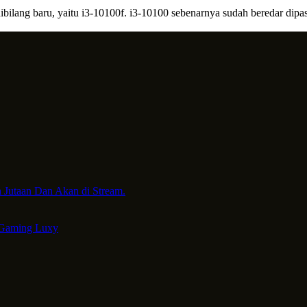
dibilang baru, yaitu i3-10100f. i3-10100 sebenarnya sudah beredar dipa
 Jutaan Dan Akan di Stream.
 Gaming Luxy