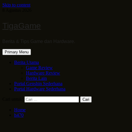
Skip to content
8 Agustus 2026
TigaGame
Berita & Tips Game dan Hardware.
Primary Menu
Berita Utama
Game Review
Hardware Review
Berita Lain
Portal Genshin Sederhana
Portal Hardware Sederhana
Cari untuk:
Home
h470