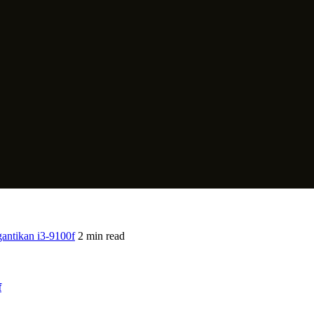
antikan i3-9100f
2 min read
f