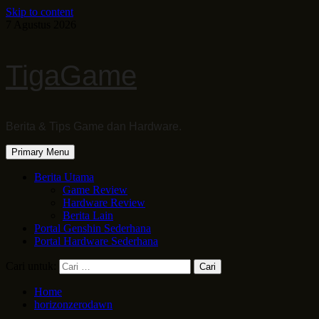
Skip to content
7 Agustus 2026
TigaGame
Berita & Tips Game dan Hardware.
Primary Menu
Berita Utama
Game Review
Hardware Review
Berita Lain
Portal Genshin Sederhana
Portal Hardware Sederhana
Cari untuk:
Home
horizonzerodawn