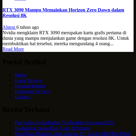
RTX 3090 Mampu Memainkan Horizon Zero Dawn dalam
Resolusi 8K
Alston
6 tahun ago
Nvidia mengklaim RTX 3090 merupakan kartu grafis pertama di
dunia yang mampu menjalankan game dengan resolusi 8K. Untuk
membuktikan hal tersebut, mereka mengundang 4 orang...
Read More
Portal Artikel
Berita
Game Review
Genshin Impact
Hardware Review
Lainnya
Berita Terbaru
Punya Ide Cerita Keren ? Coba Ikut Novejam 2025.
Hadiahnya Jutaan Dan Akan di Stream.
Kecil Dan Mudah Untuk dibawa, PC Cooler I100 Pro Mesh