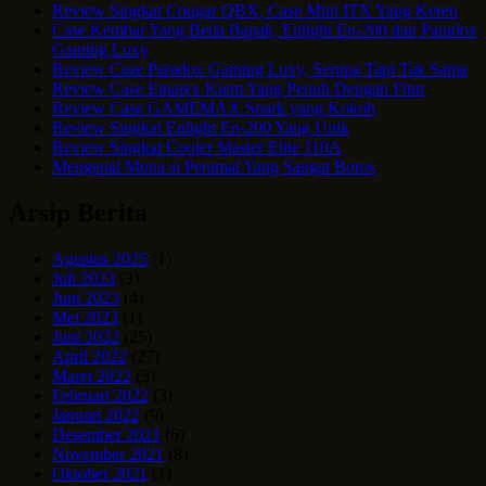
Review Singkat Cougar QBX, Case Mini ITX Yang Keren
Case Kembar Yang Beda Bapak, Enlight En-200 dan Paradox
Gaming Luxy
Review Case Paradox Gaming Luxy, Serupa Tapi Tak Sama
Review Case Einarex Kiem Yang Penuh Dengan Fitur
Review Case GAMEMAX Spark yang Kokoh
Review Singkat Enlight En-200 Yang Unik
Review Singkat Cooler Master Elite 110A
Mengenal Mona si Peramal Yang Sangat Boros
Arsip Berita
Agustus 2025
(1)
Juli 2023
(3)
Juni 2023
(4)
Mei 2023
(1)
Juni 2022
(25)
April 2022
(27)
Maret 2022
(3)
Februari 2022
(3)
Januari 2022
(9)
Desember 2021
(6)
November 2021
(8)
Oktober 2021
(1)