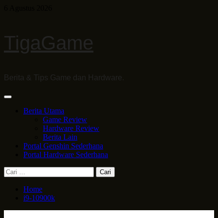
Skip
6 Agustus 2026
to
content
TigaGame
Berita & Tips Game dan Hardware.
Primary
Menu
Berita Utama
Game Review
Hardware Review
Berita Lain
Portal Genshin Sederhana
Portal Hardware Sederhana
Cari
untuk:
Home
i9-10900k