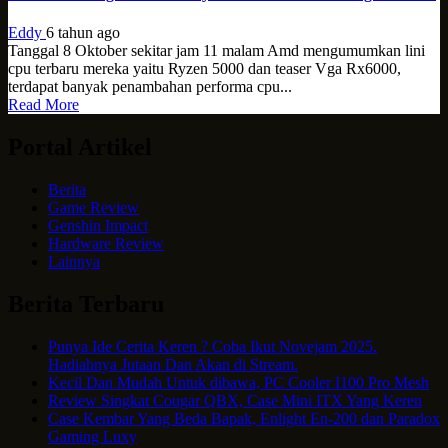
Eddy
6 tahun ago
Tanggal 8 Oktober sekitar jam 11 malam Amd mengumumkan lini
cpu terbaru mereka yaitu Ryzen 5000 dan teaser Vga Rx6000,
terdapat banyak penambahan performa cpu...
Read More
Portal Artikel
Berita
Game Review
Genshin Impact
Hardware Review
Lainnya
Berita Terbaru
Punya Ide Cerita Keren ? Coba Ikut Novejam 2025.
Hadiahnya Jutaan Dan Akan di Stream.
Kecil Dan Mudah Untuk dibawa, PC Cooler I100 Pro Mesh
Review Singkat Cougar QBX, Case Mini ITX Yang Keren
Case Kembar Yang Beda Bapak, Enlight En-200 dan Paradox
Gaming Luxy