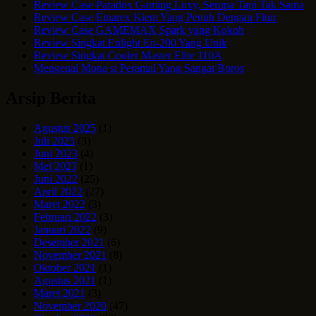
Review Case Paradox Gaming Luxy, Serupa Tapi Tak Sama
Review Case Einarex Kiem Yang Penuh Dengan Fitur
Review Case GAMEMAX Spark yang Kokoh
Review Singkat Enlight En-200 Yang Unik
Review Singkat Cooler Master Elite 110A
Mengenal Mona si Peramal Yang Sangat Boros
Arsip Berita
Agustus 2025
(1)
Juli 2023
(3)
Juni 2023
(4)
Mei 2023
(1)
Juni 2022
(25)
April 2022
(27)
Maret 2022
(3)
Februari 2022
(3)
Januari 2022
(9)
Desember 2021
(6)
November 2021
(8)
Oktober 2021
(1)
Agustus 2021
(1)
Maret 2021
(3)
November 2020
(47)