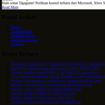
Halo sobat Tigagame! Perilisan konsol terbaru dari Microsoft, Xbox
Read More
Portal Artikel
Berita
Game Review
Genshin Impact
Hardware Review
Lainnya
Berita Terbaru
Punya Ide Cerita Keren ? Coba Ikut Novejam 2025. Hadiahnya
Kecil Dan Mudah Untuk dibawa, PC Cooler I100 Pro Mesh
Review Singkat Cougar QBX, Case Mini ITX Yang Keren
Case Kembar Yang Beda Bapak, Enlight En-200 dan Paradox
Review Case Paradox Gaming Luxy, Serupa Tapi Tak Sama
Review Case Einarex Kiem Yang Penuh Dengan Fitur
Review Case GAMEMAX Spark yang Kokoh
Review Singkat Enlight En-200 Yang Unik
Review Singkat Cooler Master Elite 110A
Mengenal Mona si Peramal Yang Sangat Boros