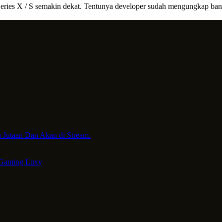
 Series X / S semakin dekat. Tentunya developer sudah mengungkap bany
 Jutaan Dan Akan di Stream.
 Gaming Luxy