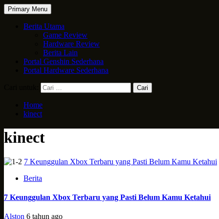
Primary Menu
Berita Utama
Game Review
Hardware Review
Berita Lain
Portal Genshin Sederhana
Portal Hardware Sederhana
Cari untuk:
Home
kinect
kinect
7 Keunggulan Xbox Terbaru yang Pasti Belum Kamu Ketahui
Berita
7 Keunggulan Xbox Terbaru yang Pasti Belum Kamu Ketahui
Alston
6 tahun ago