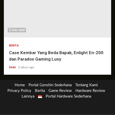
3 min read
BERITA
Case Kembar Yang Beda Bapak, Enlight En-200
dan Paradox Gaming Luxy
Iwan
3 tahun ago
Home
Portal Genshin Sederhana
Tentang Kami
Privacy Policy
Berita
Game Review
Hardware Review
Lainnya
Portal Hardware Sederhana
Berita
Game
Genshin
Hardware
Lainnya
Review
Impact
Review