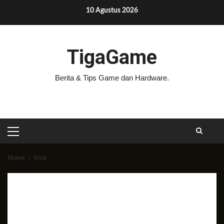
Skip
10 Agustus 2026
to
content
TigaGame
Berita & Tips Game dan Hardware.
PRIMARY
MENU
Home
trick