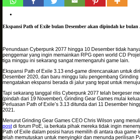
Ekspansi Path of Exile bulan Desember akan dipindah ke bulan 
Penundaan Cyberpunk 2077 hingga 10 Desember tidak hany
penggemar yang ingin memainkan RPG open world CD Proje
tiga minggu ini sekarang sangat memengaruhi game lain.
Ekspansi Path of Exile 3.13 end-game direncanakan untuk diri
Desember 2020, dan baru minggu lalu pengembang Grindin
mengatakan ekspansi berada di jalur yang tepat untuk menuju 
Tapi sekarang tanggal rilis Cyberpunk 2077 telah bergeser 
(pindah dari 19 November), Grinding Gear Games mulai keluar 
Perluasan Path of Exile’s 3.13 ditunda dari 11 Desember hingg
2021.
Menurut Grinding Gear Games CEO Chris Wilson yang menul
post
di forum PoE, ia berkata pihak mereka tidak ingin mene
Path of Exile dalam posisi harus memilih di antara dua game in
telah memutuskan untuk menyingkir dan menunda perilisan Pat