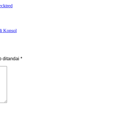
ecktred
di Konsol
b ditandai
*