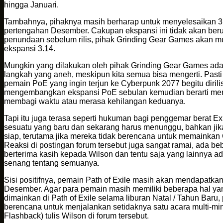
hingga Januari.
Tambahnya, pihaknya masih berharap untuk menyelesaikan 3.
pertengahan Desember. Cakupan ekspansi ini tidak akan ber
penundaan sebelum rilis, pihak Grinding Gear Games akan m
ekspansi 3.14.
Mungkin yang dilakukan oleh pihak Grinding Gear Games ad
langkah yang aneh, meskipun kita semua bisa mengerti. Past
pemain PoE yang ingin terjun ke Cyberpunk 2077 begitu dirilis
mengembangkan ekspansi PoE sebulan kemudian berarti mere
membagi waktu atau merasa kehilangan keduanya.
Tapi itu juga terasa seperti hukuman bagi penggemar berat Ex
sesuatu yang baru dan sekarang harus menunggu, bahkan jik
siap, terutama jika mereka tidak berencana untuk memainkan
Reaksi di postingan forum tersebut juga sangat ramai, ada b
berterima kasih kepada Wilson dan tentu saja yang lainnya ad
senang tentang semuanya.
Sisi positifnya, pemain Path of Exile masih akan mendapatkan
Desember. Agar para pemain masih memiliki beberapa hal ya
dimainkan di Path of Exile selama liburan Natal / Tahun Baru,
berencana untuk menjalankan setidaknya satu acara multi-mi
Flashback) tulis Wilson di forum tersebut.