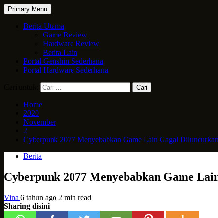
Primary Menu
Berita Utama
Game Review
Hardware Review
Berita Lain
Portal Genshin Sederhana
Portal Hardware Sederhana
Cari untuk:
Home
2020
November
2
Cyberpunk 2077 Menyebabkan Game Lain Gagal Diluncurka
Berita
Cyberpunk 2077 Menyebabkan Game Lain
Vina
6 tahun ago
2 min read
Sharing disini