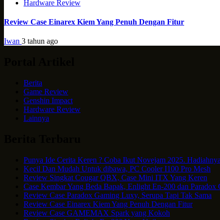
Hardware Review
Review Case Einarex Kiem Yang Penuh Dengan Fitur
Iwan
3 tahun ago
Portal Artikel
Berita
Game Review
Genshin Impact
Hardware Review
Lainnya
Berita Terbaru
Punya Ide Cerita Keren ? Coba Ikut Novejam 2025. Hadiahnya
Kecil Dan Mudah Untuk dibawa, PC Cooler I100 Pro Mesh
Review Singkat Cougar QBX, Case Mini ITX Yang Keren
Case Kembar Yang Beda Bapak, Enlight En-200 dan Paradox
Review Case Paradox Gaming Luxy, Serupa Tapi Tak Sama
Review Case Einarex Kiem Yang Penuh Dengan Fitur
Review Case GAMEMAX Spark yang Kokoh