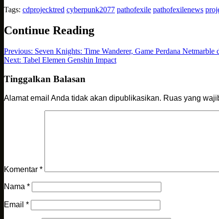
Tags:
cdprojecktred
cyberpunk2077
pathofexile
pathofexilenews
proj
Continue Reading
Previous:
Seven Knights: Time Wanderer, Game Perdana Netmarble 
Next:
Tabel Elemen Genshin Impact
Tinggalkan Balasan
Alamat email Anda tidak akan dipublikasikan.
Ruas yang waji
Komentar
*
Nama
*
Email
*