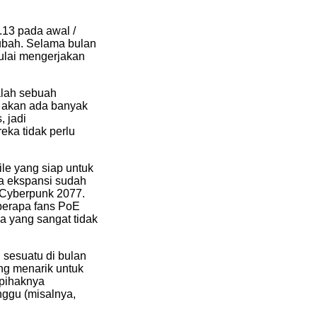
13 pada awal /
ubah. Selama bulan
ulai mengerjakan
alah sebuah
i akan ada banyak
, jadi
ka tidak perlu
ile yang siap untuk
a ekspansi sudah
 Cyberpunk 2077.
eberapa fans PoE
a yang sangat tidak
 sesuatu di bulan
ng menarik untuk
 pihaknya
nggu (misalnya,