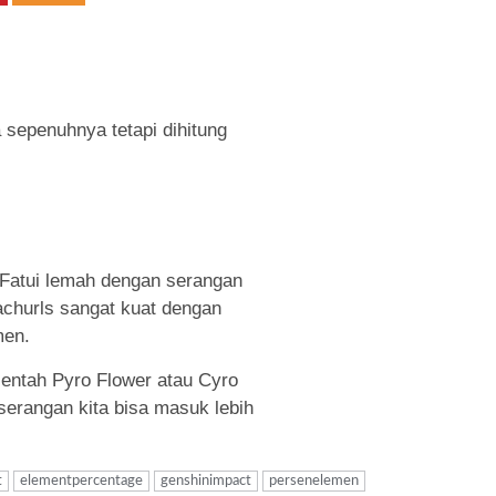
 sepenuhnya tetapi dihitung
a Fatui lemah dengan serangan
achurls sangat kuat dengan
men.
 entah Pyro Flower atau Cyro
 serangan kita bisa masuk lebih
t
elementpercentage
genshinimpact
persenelemen