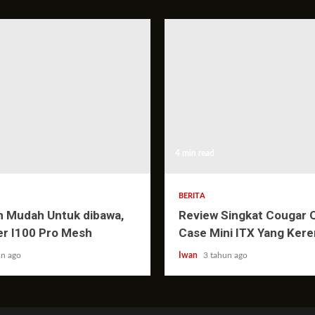
4 min read
BERITA
n Mudah Untuk dibawa,
Review Singkat Cougar 
er I100 Pro Mesh
Case Mini ITX Yang Kere
un ago
Iwan
3 tahun ago