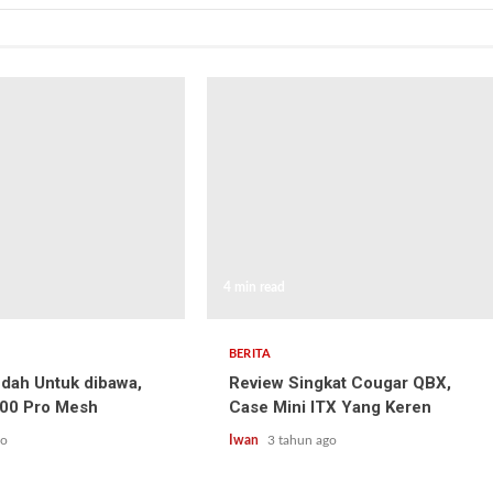
4 min read
BERITA
dah Untuk dibawa,
Review Singkat Cougar QBX,
100 Pro Mesh
Case Mini ITX Yang Keren
go
Iwan
3 tahun ago