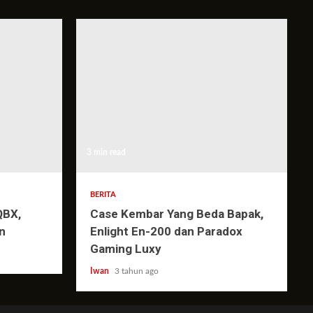
3 min read
BERITA
QBX,
Case Kembar Yang Beda Bapak,
n
Enlight En-200 dan Paradox
Gaming Luxy
Iwan
3 tahun ago