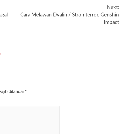
Next:
gal
Cara Melawan Dvalin / Stromterror, Genshin
Impact
”
jib ditandai
*