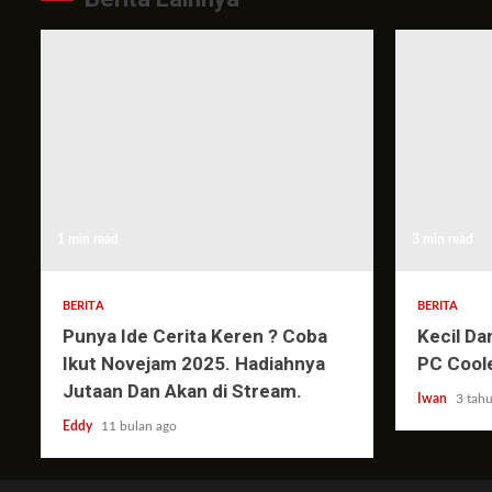
1 min read
3 min read
BERITA
BERITA
Punya Ide Cerita Keren ? Coba
Kecil Da
Ikut Novejam 2025. Hadiahnya
PC Cool
Jutaan Dan Akan di Stream.
Iwan
3 tah
Eddy
11 bulan ago