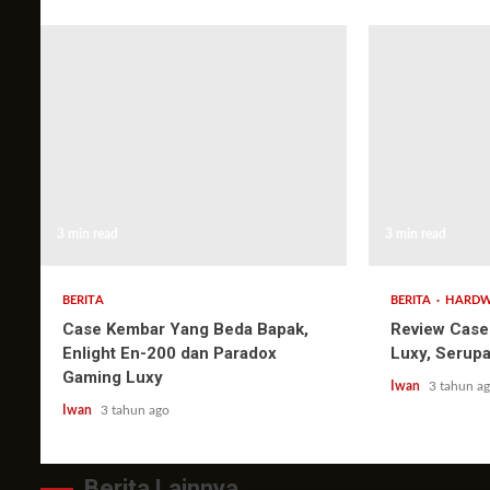
3 min read
3 min read
BERITA
BERITA
HARDW
Case Kembar Yang Beda Bapak,
Review Case
Enlight En-200 dan Paradox
Luxy, Serup
Gaming Luxy
Iwan
3 tahun a
Iwan
3 tahun ago
Berita Lainnya