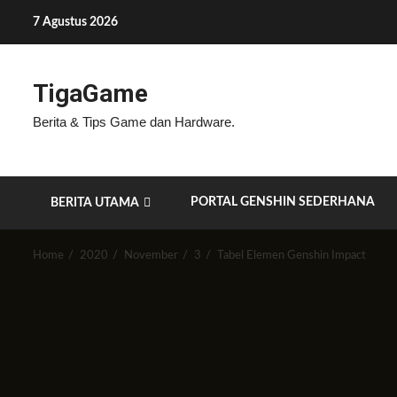
Skip
7 Agustus 2026
to
content
TigaGame
Berita & Tips Game dan Hardware.
PORTAL GENSHIN SEDERHANA
BERITA UTAMA
Home
2020
November
3
Tabel Elemen Genshin Impact