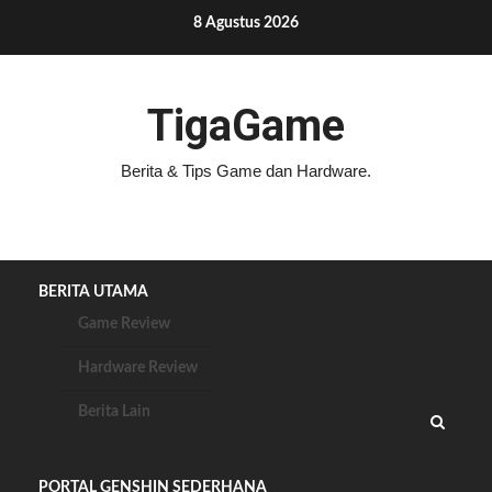
Skip
8 Agustus 2026
to
content
TigaGame
Berita & Tips Game dan Hardware.
BERITA UTAMA
Game Review
Hardware Review
Berita Lain
PORTAL GENSHIN SEDERHANA