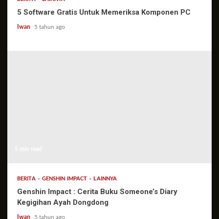
5 Software Gratis Untuk Memeriksa Komponen PC
Iwan
5 tahun ago
5 min read
BERITA
GENSHIN IMPACT
LAINNYA
Genshin Impact : Cerita Buku Someone’s Diary
Kegigihan Ayah Dongdong
Iwan
5 tahun ago