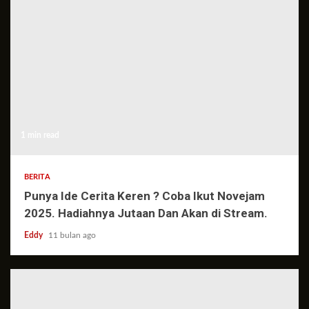
1 min read
BERITA
Punya Ide Cerita Keren ? Coba Ikut Novejam
2025. Hadiahnya Jutaan Dan Akan di Stream.
Eddy
11 bulan ago