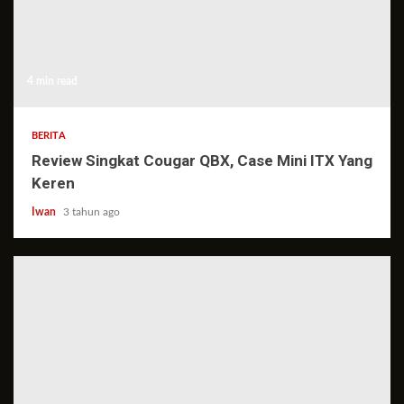
4 min read
BERITA
Review Singkat Cougar QBX, Case Mini ITX Yang
Keren
Iwan
3 tahun ago