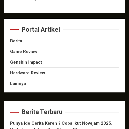
Portal Artikel
Berita
Game Review
Genshin Impact
Hardware Review
Lainnya
Berita Terbaru
Punya Ide Cerita Keren ? Coba Ikut Novejam 2025.