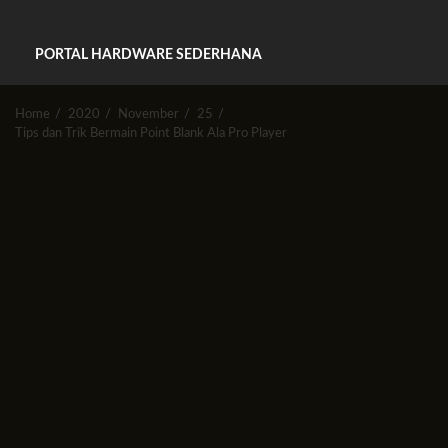
PORTAL HARDWARE SEDERHANA
Home
2020
November
25
Tips dan Trik Bermain Point Blank Ala Pro Player