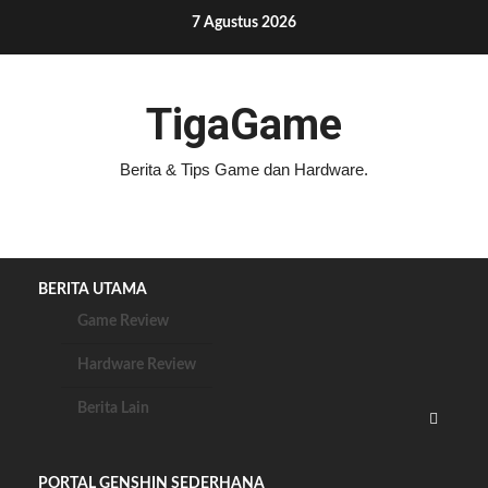
Skip
7 Agustus 2026
to
content
TigaGame
Berita & Tips Game dan Hardware.
BERITA UTAMA
Game Review
Hardware Review
Berita Lain
PORTAL GENSHIN SEDERHANA