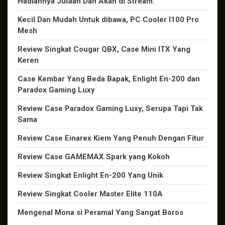
Hadiahnya Jutaan Dan Akan di Stream.
Kecil Dan Mudah Untuk dibawa, PC Cooler I100 Pro
Mesh
Review Singkat Cougar QBX, Case Mini ITX Yang
Keren
Case Kembar Yang Beda Bapak, Enlight En-200 dan
Paradox Gaming Luxy
Review Case Paradox Gaming Luxy, Serupa Tapi Tak
Sama
Review Case Einarex Kiem Yang Penuh Dengan Fitur
Review Case GAMEMAX Spark yang Kokoh
Review Singkat Enlight En-200 Yang Unik
Review Singkat Cooler Master Elite 110A
Mengenal Mona si Peramal Yang Sangat Boros