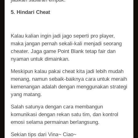
5. Hindari Cheat
Kalau kalian ingin jadi jago seperti pro player,
maka jangan pernah sekali-kali menjadi seorang
cheater. Jaga game Point Blank tetap fair dan
nyaman untuk dimainkan.
Meskipun kalau pakai cheat kita jadi lebih mudah
menang, namun sebaik-baiknya cara untuk meraih
kemenangan adalah dengan menggunakan strategi
yang matang.
Salah satunya dengan cara membangun
komunikasi dengan rekan satu tim, dan kontrol
emosi selama permainan berlangsung.
Sekian tips dari Vina~ Ciao~