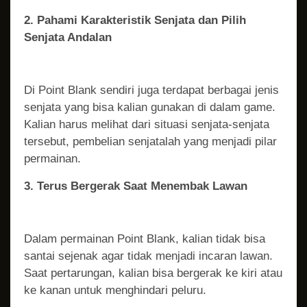
2. Pahami Karakteristik Senjata dan Pilih
Senjata Andalan
Di Point Blank sendiri juga terdapat berbagai jenis
senjata yang bisa kalian gunakan di dalam game.
Kalian harus melihat dari situasi senjata-senjata
tersebut, pembelian senjatalah yang menjadi pilar
permainan.
3. Terus Bergerak Saat Menembak Lawan
Dalam permainan Point Blank, kalian tidak bisa
santai sejenak agar tidak menjadi incaran lawan.
Saat pertarungan, kalian bisa bergerak ke kiri atau
ke kanan untuk menghindari peluru.