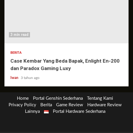
3 min read
BERITA
Case Kembar Yang Beda Bapak, Enlight En-200
dan Paradox Gaming Luxy
Iwan
3 tahun ago
Home
Portal Genshin Sederhana
Tentang Kami
Privacy Policy
Berita
Game Review
Hardware Review
Lainnya
Portal Hardware Sederhana
Berita
Game
Genshin
Hardware
Lainnya
Review
Impact
Review