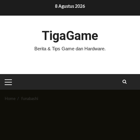
Skip
8 Agustus 2026
to
content
TigaGame
Berita & Tips Game dan Hardware.
PRIMARY
MENU
Home
funabashi