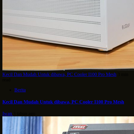
Kecil Dan Mudah Untuk dibawa, PC Cooler I100 Pro Mesh
3 min
read
Berita
Kecil Dan Mudah Untuk dibawa, PC Cooler I100 Pro Mesh
Iwan
3 tahun ago