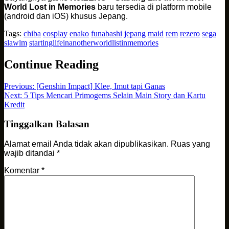
World Lost in Memories
baru tersedia di platform mobile
(android dan iOS) khusus Jepang.
Tags:
chiba
cosplay
enako
funabashi
jepang
maid
rem
rezero
sega
slawlm
startinglifeinanotherworldlistinmemories
Continue Reading
Previous:
[Genshin Impact] Klee, Imut tapi Ganas
Next:
5 Tips Mencari Primogems Selain Main Story dan Kartu
Kredit
Tinggalkan Balasan
Alamat email Anda tidak akan dipublikasikan.
Ruas yang
wajib ditandai
*
Komentar
*