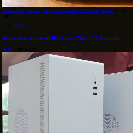
Review Singkat Cougar QBX, Case Mini ITX Yang Keren
4 min
read
Berita
Review Singkat Cougar QBX, Case Mini ITX Yang Keren
Iwan
3 tahun ago