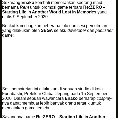
Sekarang
Enako
kembali memerankan seorang maid
bernama
Rem
untuk promosi game terbaru
Re:ZERO
–
Starting Life in Another World Lost in Memories
yang
dirilis 9 September 2020.
Berikut kami bagikan beberapa foto dari sesi pemotretan
yang dilakukan oleh
SEGA
selaku
developer
dan
publisher
game:
Sesi pemotretan ini dilakukan di sebuah studio di kota
Funabashi, Prefektur Chiba, Jepang pada 15 September
2020. Dalam sebuah wawancara
Enako
berharap
cosplay
-
nya dapat membuat lebih banyak orang tertarik untuk
memainkan game tersebut.
Sayangnya game
Re:ZERO
–
Starting Life in Another