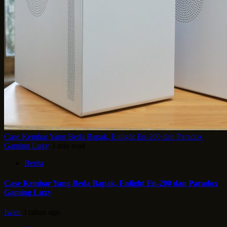
Case Kembar Yang Beda Bapak, Enlight En-200 dan Paradox
Gaming Luxy
3 min read
Berita
Case Kembar Yang Beda Bapak, Enlight En-200 dan Paradox
Gaming Luxy
Iwan
3 tahun ago