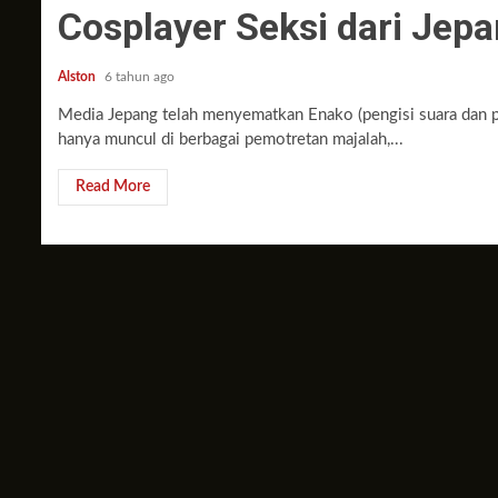
Cosplayer Seksi dari Je
Alston
6 tahun ago
Media Jepang telah menyematkan Enako (pengisi suara dan pe
hanya muncul di berbagai pemotretan majalah,...
Read More