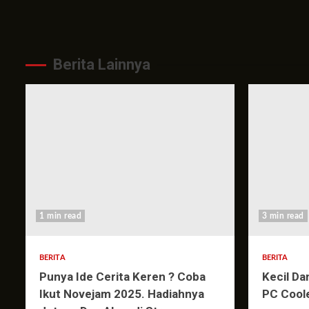
Berita Lainnya
1 min read
3 min read
BERITA
BERITA
Punya Ide Cerita Keren ? Coba
Kecil Da
Ikut Novejam 2025. Hadiahnya
PC Cool