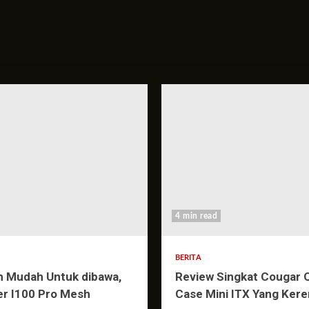
4 min read
BERITA
n Mudah Untuk dibawa,
Review Singkat Cougar 
er I100 Pro Mesh
Case Mini ITX Yang Kere