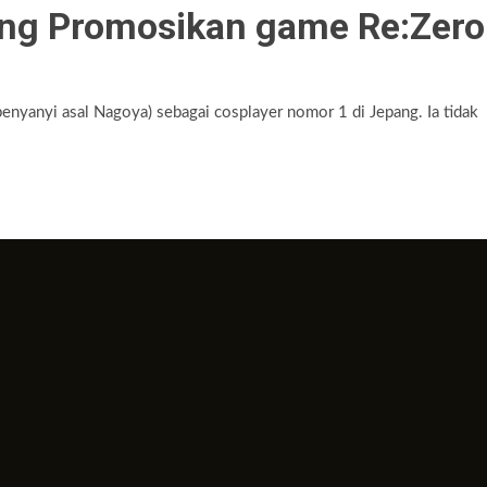
pang Promosikan game Re:Zero
nyanyi asal Nagoya) sebagai cosplayer nomor 1 di Jepang. Ia tidak