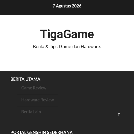
Skip
7 Agustus 2026
to
content
TigaGame
Berita & Tips Game dan Hardware.
BERITA UTAMA
Game Review
Hardware Review
Berita Lain
PORTAL GENSHIN SEDERHANA