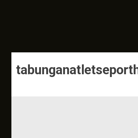
tabunganatletseporth