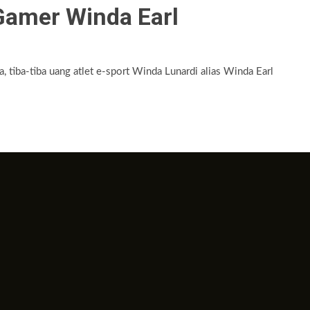
Gamer Winda Earl
tiba-tiba uang atlet e-sport Winda Lunardi alias Winda Earl