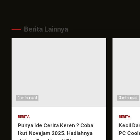
Berita Lainnya
1 min read
3 min read
BERITA
BERITA
Punya Ide Cerita Keren ? Coba
Kecil Da
Ikut Novejam 2025. Hadiahnya
PC Cool