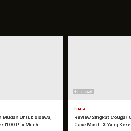
4 min read
BERITA
n Mudah Untuk dibawa,
Review Singkat Cougar 
er I100 Pro Mesh
Case Mini ITX Yang Kere