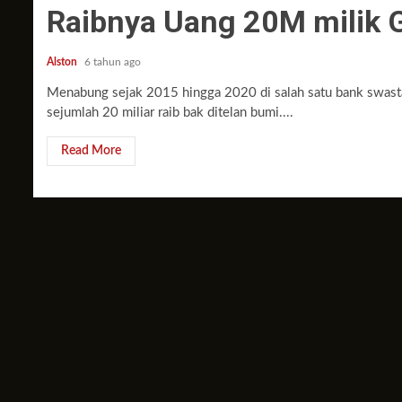
Raibnya Uang 20M milik 
Alston
6 tahun ago
Menabung sejak 2015 hingga 2020 di salah satu bank swasta, 
sejumlah 20 miliar raib bak ditelan bumi....
Read More