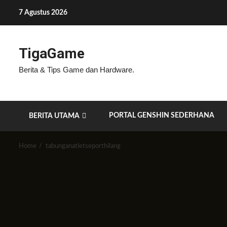
Skip
7 Agustus 2026
to
content
TigaGame
Berita & Tips Game dan Hardware.
PORTAL GENSHIN SEDERHANA
BERITA UTAMA
Home
tabunganatletseporthilang