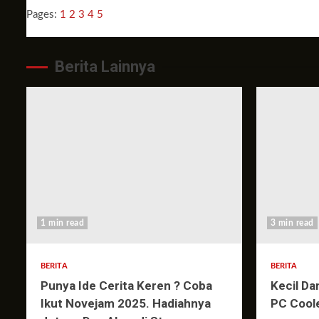
Pages:
1
2
3
4
5
Berita Lainnya
1 min read
3 min read
BERITA
BERITA
Punya Ide Cerita Keren ? Coba
Kecil Da
Ikut Novejam 2025. Hadiahnya
PC Cool