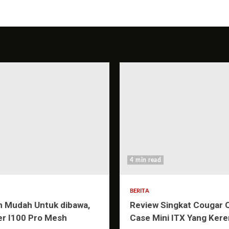
4 min read
BERITA
n Mudah Untuk dibawa,
Review Singkat Cougar 
er I100 Pro Mesh
Case Mini ITX Yang Kere